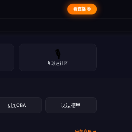
看直播 🎯
🎙️
🎙️ 球迷社区
🇨🇳
CBA
🇩🇪
德甲
完整赛程 →