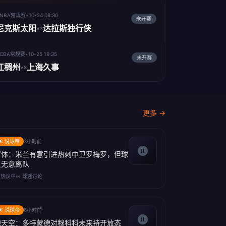
 NBA常规赛
•
10-24 08:30
未开赛
尼克斯太阳
达拉斯独行侠
vs
 CBA常规赛
•
10-25 19:35
未开赛
江稠州
上海久事
vs
更多 →
📢 说球帝
3小时前
罗体：米兰有意引进热刺中卫罗梅罗，但球
员无意离队
 热议中
👀 球迷讨论
📢 说球帝
6小时前
德天空：多特蒙德对穆科科未来持开放态