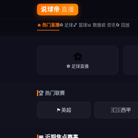
说球帝
·直播
🔥 热门直播
⚽ 足球
🏀 篮球
📊 数据
📰 资讯
🔄 回放
⚽
⚽ 足球直播
🔥 热门直播
⚽ 说球帝 · 体育直播
🏆 热门联赛
NBA·足球·篮球·英超·欧冠·CBA，高清免
🏴󠁧󠁢󠁥󠁮󠁧󠁿
英超
🇪🇸
西甲
立即看直播
下载APP
📅 近期焦点赛事